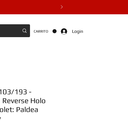
Login
CARRITO
 103/193 -
Reverse Holo
olet: Paldea
v