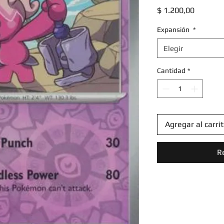
Precio
$ 1.200,00
Expansión
*
Elegir
Cantidad
*
Agregar al carri
R