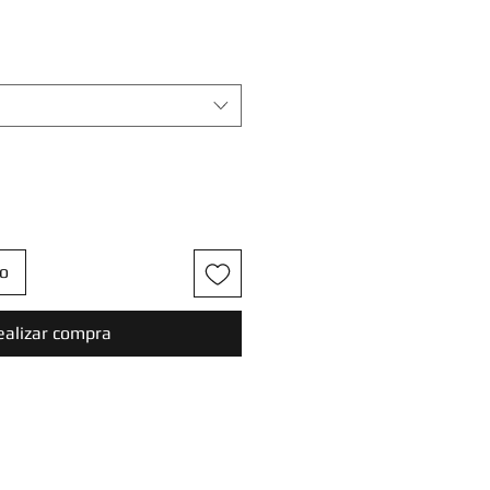
to
ealizar compra