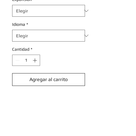
Idioma
*
Cantidad
*
Agregar al carrito
Realizar compra
Tornadus - 120/142 - Uncommon
Reverse Holo
Scarlet & Violet: Stellar Crown
Reverse Singles