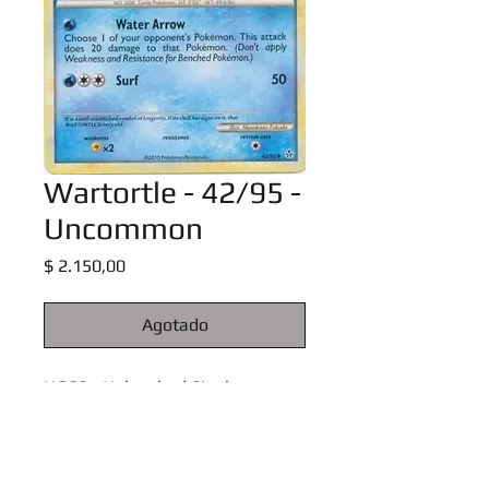
Wartortle - 42/95 -
Uncommon
Precio
$ 2.150,00
Agotado
HGSS - Unleashed Singles