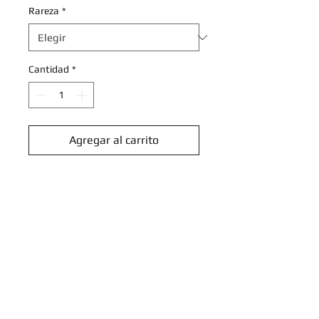
Rareza
*
Cantidad
*
Agregar al carrito
Realizar compra
Wugtrio - 122/091 - Shiny Rare
Scarlet & Violet: Paldean Fates
Singles