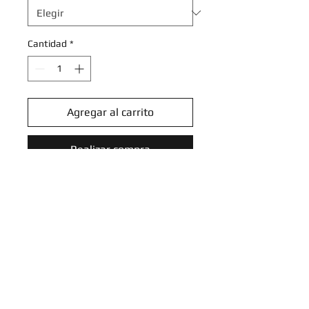
Cantidad
*
Agregar al carrito
Realizar compra
Zacian - 136/182 - Holo Rare
Reverse Holo
Scarlet & Violet: Paradox Rift
Reverse Holo Singles