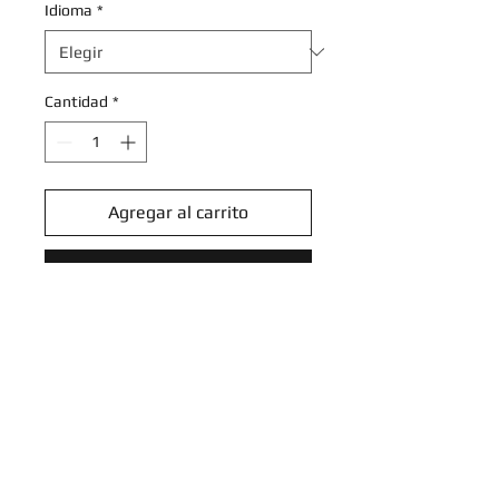
Idioma
*
Cantidad
*
Agregar al carrito
Realizar compra
Zebstrika 201 - Holofoil SV
Scarlet & Violet Promo Cards -
Holo Rare
SV: Scarlet & Violet Promo Cards