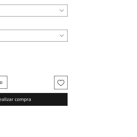
to
ealizar compra