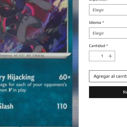
Elegir
Idioma
*
Elegir
Cantidad
*
Agregar al carri
R