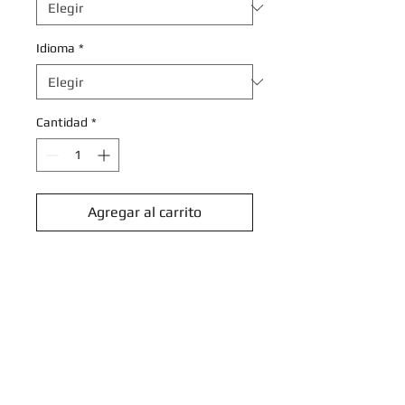
Idioma
*
Cantidad
*
Agregar al carrito
Realizar compra
Zweilous - 118/191 - Common
Reverse Holo
Scarlet & Violet: Surging Sparks
Reverse Singles